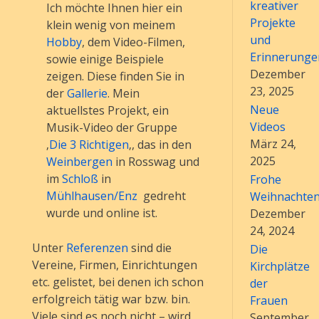
kreativer
Ich möchte Ihnen hier ein
Projekte
klein wenig von meinem
und
Hobby
, dem Video-Filmen,
Erinnerunge
sowie einige Beispiele
Dezember
zeigen. Diese finden Sie in
23, 2025
der
Gallerie
. Mein
Neue
aktuellstes Projekt, ein
Videos
Musik-Video der Gruppe
März 24,
‚
Die 3 Richtigen
‚, das in den
2025
Weinbergen
in Rosswag und
im
Schloß
in
Frohe
Mühlhausen/Enz
gedreht
Weihnachte
wurde und online ist.
Dezember
24, 2024
Unter
Referenzen
sind die
Die
Vereine, Firmen, Einrichtungen
Kirchplätze
etc. gelistet, bei denen ich schon
der
erfolgreich tätig war bzw. bin.
Frauen
Viele sind es noch nicht – wird
September