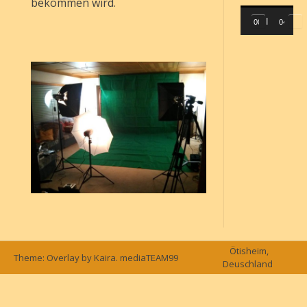
bekommen wird.
Video-
00:00
04:10
Player
Ötisheim,
Theme: Overlay by
Kaira
.
mediaTEAM99
Deuschland