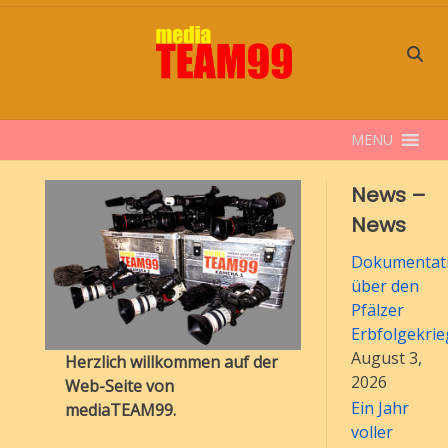
Skip
to
content
MENU
News –
News
Dokumentati
über den
Pfälzer
Erbfolgekrie
August 3,
Herzlich willkommen auf der
2026
Web-Seite von
Ein Jahr
mediaTEAM99.
voller