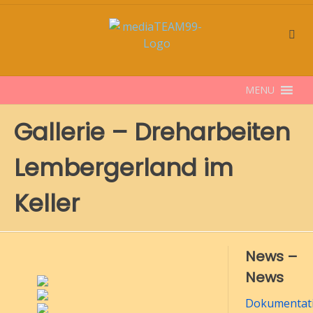
Skip
to
content
MENU
Gallerie – Dreharbeiten
Lembergerland im
Keller
News –
News
Dokumentati