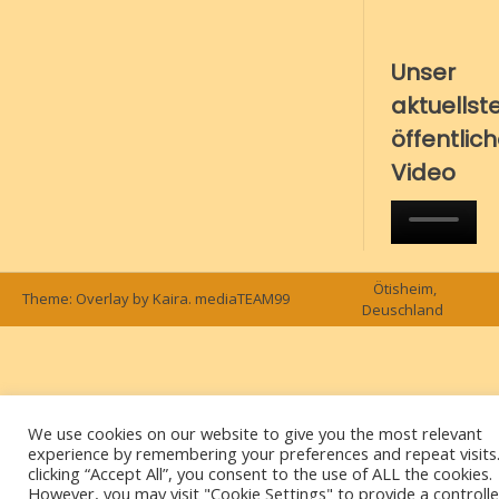
Unser
aktuellst
öffentlic
Video
Ötisheim,
Theme: Overlay by
Kaira
.
mediaTEAM99
Deuschland
We use cookies on our website to give you the most relevant
experience by remembering your preferences and repeat visits
clicking “Accept All”, you consent to the use of ALL the cookies.
However, you may visit "Cookie Settings" to provide a controll