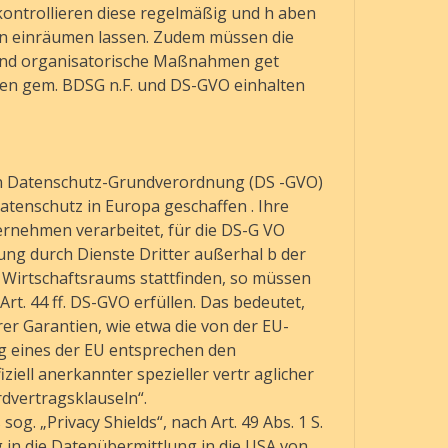
 kontrollieren diese regelmäßig und h aben
ten einräumen lassen. Zudem müssen die
 und organisatorische Maßnahmen get
ten gem. BDSG n.F. und DS-GVO einhalten
en Datenschutz-Grundverordnung (DS -GVO)
atenschutz in Europa geschaffen . Ihre
rnehmen verarbeitet, für die DS-G VO
ung durch Dienste Dritter außerhal b der
Wirtschaftsraums stattfinden, so müssen
t. 44 ff. DS-GVO erfüllen. Das bedeutet,
er Garantien, wie etwa die von der EU-
ng eines der EU entsprechen den
iell anerkannter spezieller vertr aglicher
dvertragsklauseln“.
g. „Privacy Shields“, nach Art. 49 Abs. 1 S.
ng in die Datenübermittlung in die USA von