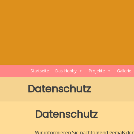
Skip
to
content
Startseite
Das Hobby
Projekte
Gallerie
Datenschutz
Datenschutz
Wir informieren Sie nachfolgend gemäß den