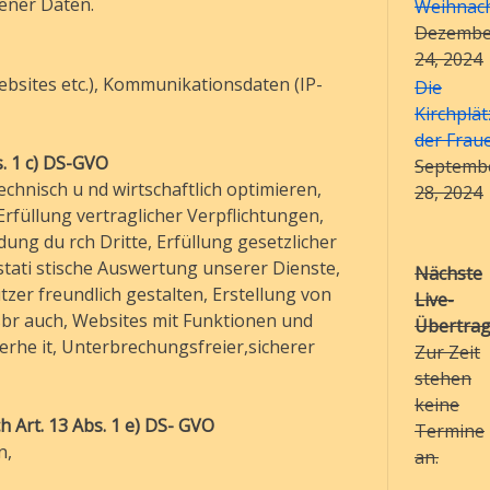
ener Daten.
Weihnac
Dezembe
24, 2024
bsites etc.), Kommunikationsdaten (IP-
Die
Kirchplät
der Frau
s. 1 c) DS-GVO
Septemb
chnisch u nd wirtschaftlich optimieren,
28, 2024
rfüllung vertraglicher Verpflichtungen,
ung du rch Dritte, Erfüllung gesetzlicher
tati stische Auswertung unserer Dienste,
Nächste
er freundlich gestalten, Erstellung von
Live-
br auch, Websites mit Funktionen und
Übertrag
erhe it, Unterbrechungsfreier,sicherer
Zur Zeit
stehen
keine
 Art. 13 Abs. 1 e) DS- GVO
Termine
n,
an.