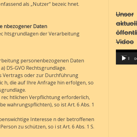
fassend als „Nutzer“ bezeic hnet.
Unser
aktuel
ne nbezogener Daten
öffent
ec htsgrundlagen der Verarbeitung
Video
Video-
Player
00:00
0
erarbeitung personenbezogenen Daten
i t. a) DS-GVO Rechtsgrundlage.
nes Vertrags oder zur Durchführung
 h, die auf Ihre Anfrage hin erfolgen, so
htsgrundlage.
 rec htlichen Verpflichtung erforderlich,
be wahrungspflichten), so ist Art. 6 Abs. 1
ebenswichtige Interesse n der betroffenen
rson zu schützen, so i st Art. 6 Abs. 1 S.