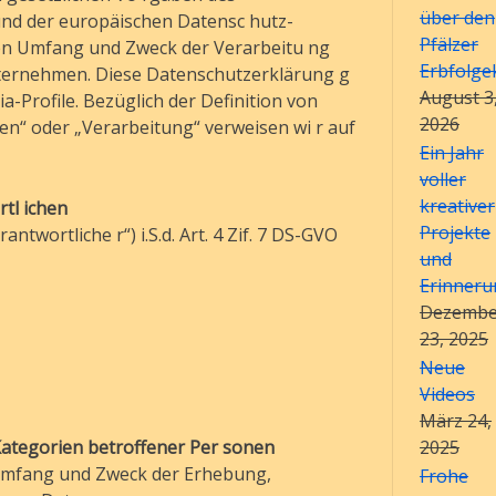
über den
und der europäischen Datensc hutz-
Pfälzer
en Umfang und Zweck der Verarbeitu ng
Erbfolge
ernehmen. Diese Datenschutzerklärung g
August 3
a-Profile. Bezüglich der Definition von
2026
n“ oder „Verarbeitung“ verweisen wi r auf
Ein Jahr
voller
kreativer
tl ichen
Projekte
twortliche r“) i.S.d. Art. 4 Zif. 7 DS-GVO
und
Erinner
Dezembe
23, 2025
Neue
Videos
März 24,
ategorien betroffener Per sonen
2025
 Umfang und Zweck der Erhebung,
Frohe