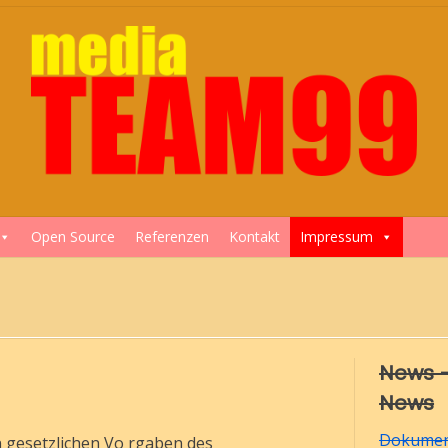
Open Source
Referenzen
Kontakt
Impressum
News 
News
Dokumen
 gesetzlichen Vo rgaben des