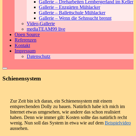
Gallerie – Dreharbeiten Lembergerland im Keller
Gallerie – Enzgärten Mühlacker
Gallerie – Ballettschule Mühlacker
Gallerie – Wenn die Sehnsucht brennt
Video-Gallerie
mediaTEAM99 live
Open Source
Referenzen
Kontakt
Impressum
Datenschutz
Schienensystem
Zur Zeit bin ich daran, ein Schienensystem mit einem
entsprechenden Dolly zu bauen. Natürlich habe ich mich im
Internet etwas umgesehen, wie andere das schon realisiert
haben. Denn wie immer gilt: Kosten sollte das natürlich recht
wenig. Nun soll das System in etwa wie auf dem
Beispielvideo
aussehen.