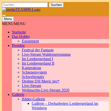
Skip
Suchen
to
nach:
content
Menu
MENU
MENU
Startseite
Das Hobby
Equipment
Projekte
Festival der Fantasie
Live-Stream Waldensersonntag
Im Lembergerland I
Im Lembergerland II
Kamerakran
Schienensystem
Schwebestativ
Drohne DJI Mavic pro*
Live-Stream
Weihnachts-Live-Stream 2020
Gallerie
Bilder-Gallerie
Gallerie – Dreharbeiten Lembergerland im
Weinberg