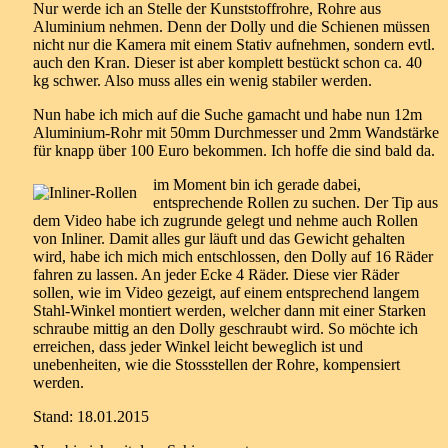
Nur werde ich an Stelle der Kunststoffrohre, Rohre aus
Aluminium nehmen. Denn der Dolly und die Schienen müssen
nicht nur die Kamera mit einem Stativ aufnehmen, sondern evtl.
auch den Kran. Dieser ist aber komplett bestückt schon ca. 40
kg schwer. Also muss alles ein wenig stabiler werden.
Nun habe ich mich auf die Suche gamacht und habe nun 12m
Aluminium-Rohr mit 50mm Durchmesser und 2mm Wandstärke
für knapp über 100 Euro bekommen. Ich hoffe die sind bald da.
im Moment bin ich gerade dabei,
entsprechende Rollen zu suchen. Der Tip aus
dem Video habe ich zugrunde gelegt und nehme auch Rollen
von Inliner. Damit alles gur läuft und das Gewicht gehalten
wird, habe ich mich mich entschlossen, den Dolly auf 16 Räder
fahren zu lassen. An jeder Ecke 4 Räder. Diese vier Räder
sollen, wie im Video gezeigt, auf einem entsprechend langem
Stahl-Winkel montiert werden, welcher dann mit einer Starken
schraube mittig an den Dolly geschraubt wird. So möchte ich
erreichen, dass jeder Winkel leicht beweglich ist und
unebenheiten, wie die Stossstellen der Rohre, kompensiert
werden.
Stand: 18.01.2015