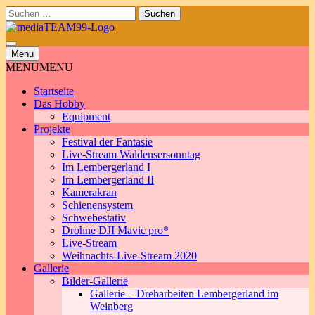
Skip
Suchen
to
nach:
content
Menu
MENU
MENU
Startseite
Das Hobby
Equipment
Projekte
Festival der Fantasie
Live-Stream Waldensersonntag
Im Lembergerland I
Im Lembergerland II
Kamerakran
Schienensystem
Schwebestativ
Drohne DJI Mavic pro*
Live-Stream
Weihnachts-Live-Stream 2020
Gallerie
Bilder-Gallerie
Gallerie – Dreharbeiten Lembergerland im
Weinberg