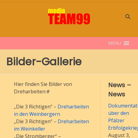
Skip
to
content
MENU
Bilder-Gallerie
Hier finden Sie Bilder von
News –
Dreharbeiten:#
News
Dokumentati
„Die 3 Richtigen“ –
Dreharbeiten
über den
in den Weinbergern
Pfälzer
„Die 3 Richtigen“ –
Dreharbeiten
Erbfolgekrie
im Weinkeller
August 3,
„Die Stromberger“ –