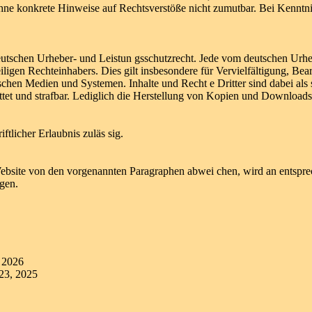
r ohne konkrete Hinweise auf Rechtsverstöße nicht zumutbar. Bei Kenntn
 deutschen Urheber- und Leistun gsschutzrecht. Jede vom deutschen Urh
iligen Rechteinhabers. Dies gilt insbesondere für Vervielfältigung, Be
chen Medien und Systemen. Inhalte und Recht e Dritter sind dabei als 
tattet und strafbar. Lediglich die Herstellung von Kopien und Download
ftlicher Erlaubnis zuläs sig.
bsite von den vorgenannten Paragraphen abwei chen, wird an entsprech
gen.
 2026
23, 2025