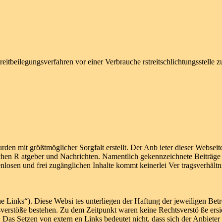
treitbeilegungsverfahren vor einer Verbrauche rstreitschlichtungsstelle
rden mit größtmöglicher Sorgfalt erstellt. Der Anb ieter dieser Websei
tischen R atgeber und Nachrichten. Namentlich gekennzeichnete Beiträg
nlosen und frei zugänglichen Inhalte kommt keinerlei Ver tragsverhält
e Links“). Diese Websi tes unterliegen der Haftung der jeweiligen Betr
verstöße bestehen. Zu dem Zeitpunkt waren keine Rechtsverstö ße ersich
. Das Setzen von extern en Links bedeutet nicht, dass sich der Anbiete