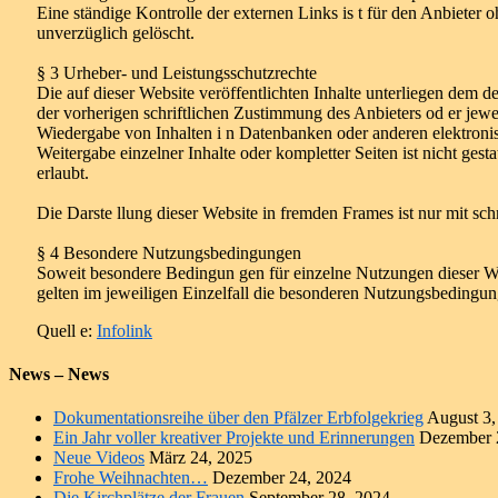
Eine ständige Kontrolle der externen Links is t für den Anbiete
unverzüglich gelöscht.
§ 3 Urheber- und Leistungsschutzrechte
Die auf dieser Website veröffentlichten Inhalte unterliegen dem
der vorherigen schriftlichen Zustimmung des Anbieters od er jewe
Wiedergabe von Inhalten i n Datenbanken oder anderen elektronis
Weitergabe einzelner Inhalte oder kompletter Seiten ist nicht ges
erlaubt.
Die Darste llung dieser Website in fremden Frames ist nur mit schri
§ 4 Besondere Nutzungsbedingungen
Soweit besondere Bedingun gen für einzelne Nutzungen dieser We
gelten im jeweiligen Einzelfall die besonderen Nutzungsbedingun
Quell e:
Infolink
News – News
Dokumentationsreihe über den Pfälzer Erbfolgekrieg
August 3,
Ein Jahr voller kreativer Projekte und Erinnerungen
Dezember 
Neue Videos
März 24, 2025
Frohe Weihnachten…
Dezember 24, 2024
Die Kirchplätze der Frauen
September 28, 2024