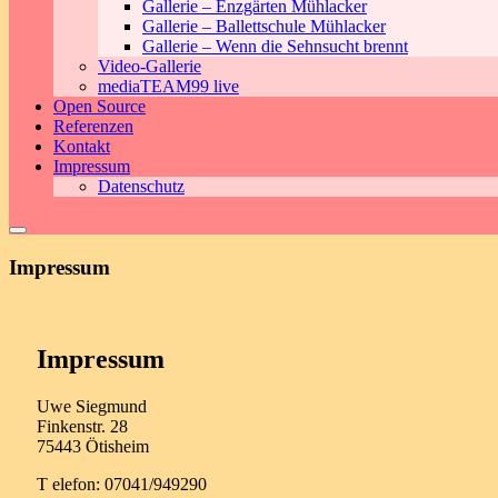
Gallerie – Enzgärten Mühlacker
Gallerie – Ballettschule Mühlacker
Gallerie – Wenn die Sehnsucht brennt
Video-Gallerie
mediaTEAM99 live
Open Source
Referenzen
Kontakt
Impressum
Datenschutz
Impressum
Impressum
Uwe Siegmund
Finkenstr. 28
75443 Ötisheim
T elefon: 07041/949290