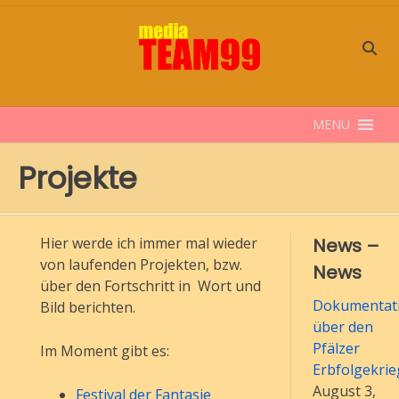
Skip
to
content
MENU
Projekte
Hier werde ich immer mal wieder
News –
von laufenden Projekten, bzw.
News
über den Fortschritt in Wort und
Dokumentati
Bild berichten.
über den
Pfälzer
Im Moment gibt es:
Erbfolgekrie
August 3,
Festival der Fantasie