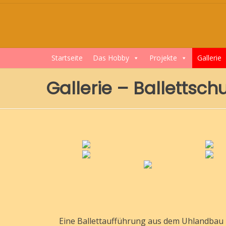
Skip
to
content
Startseite
Das Hobby
Projekte
Gallerie
Gallerie – Ballettsc
Eine Ballettaufführung aus dem Uhlandbau 