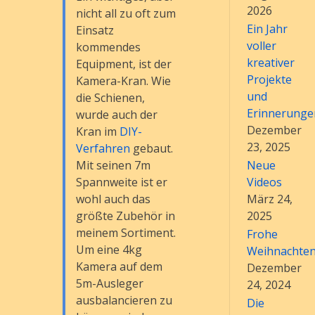
2026
nicht all zu oft zum
Ein Jahr
Einsatz
voller
kommendes
kreativer
Equipment, ist der
Projekte
Kamera-Kran. Wie
und
die Schienen,
Erinnerunge
wurde auch der
Dezember
Kran im
DIY-
23, 2025
Verfahren
gebaut.
Neue
Mit seinen 7m
Videos
Spannweite ist er
März 24,
wohl auch das
2025
größte Zubehör in
meinem Sortiment.
Frohe
Um eine 4kg
Weihnachte
Kamera auf dem
Dezember
5m-Ausleger
24, 2024
ausbalancieren zu
Die