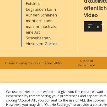
aktuellst
Existenz
öffentlic
begründen kann.
Video
Auf den Schienen
montiert, kann
Video-
man ihn noch als
00:00
04:10
Player
eine Art
Schwebestativ
einsetzen.
Zurück
Ötisheim,
Theme: Overlay by
Kaira
.
mediaTEAM99
Deuschland
We use cookies on our website to give you the most relevant
experience by remembering your preferences and repeat visits
clicking “Accept All”, you consent to the use of ALL the cookies.
However, you may visit "Cookie Settings" to provide a controll