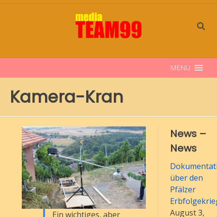
Skip
to
content
MENU
Kamera-Kran
News –
News
Dokumentati
über den
Pfälzer
Erbfolgekrie
August 3,
Ein wichtiges, aber