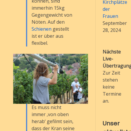
können, sind
Kirchplätze
immerhin 15kg
der
Gegengewicht von
Frauen
Nöten. Auf den
September
Schienen
gestellt
28, 2024
ist er über aus
flexibel.
Nächste
Live-
Übertragung
Zur Zeit
stehen
keine
Termine
an.
Es muss nicht
immer ‚von oben
herab‘ gefilmt sein,
Unser
dass der Kran seine