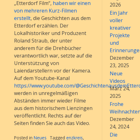
„Etterdorf Film“,
haben wir einen
2026
von mehreren Kurz-Filmen
Ein Jahr
erstellt
, die Geschichten aus dem
voller
Etterdorf erzählen. Der
kreativer
Lokalhistoriker und Produzent
Projekte
Roland Straub, der unter
und
anderem für die Drehbücher
Erinnerunge
verantwortlich war, setzte auf die
Dezember
Unterstützung von
23, 2025
Laiendarstellern vor der Kamera.
Neue
Auf dem Youtube-Kanal
Videos
https://www.youtube.com/@GeschichtenausdemEtter
März 24,
werden in unregelmäßigen
2025
Abständen immer wieder Filme
Frohe
aus dem historischem Lienzingen
Weihnachte
veröffentlicht. Rechts auf der
Dezember
Seiten finden Sie auch das Video.
24, 2024
Die
Posted in
Neues
Tagged
enzkreis
,