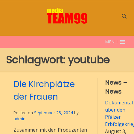
Skip
to
content
MENU
Schlagwort:
youtube
Die Kirchplätze
News –
News
der Frauen
Dokumentati
über den
Posted on
September 28, 2024
by
Pfälzer
admin
Erbfolgekrie
Zusammen mit den Produzenten
August 3,