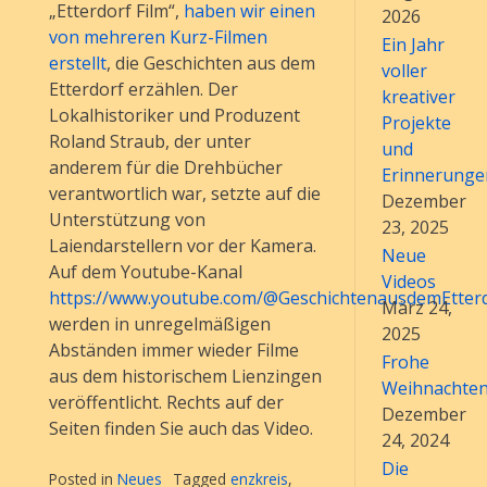
„Etterdorf Film“,
haben wir einen
2026
von mehreren Kurz-Filmen
Ein Jahr
erstellt
, die Geschichten aus dem
voller
Etterdorf erzählen. Der
kreativer
Lokalhistoriker und Produzent
Projekte
Roland Straub, der unter
und
anderem für die Drehbücher
Erinnerunge
verantwortlich war, setzte auf die
Dezember
Unterstützung von
23, 2025
Laiendarstellern vor der Kamera.
Neue
Auf dem Youtube-Kanal
Videos
https://www.youtube.com/@GeschichtenausdemEtter
März 24,
werden in unregelmäßigen
2025
Abständen immer wieder Filme
Frohe
aus dem historischem Lienzingen
Weihnachte
veröffentlicht. Rechts auf der
Dezember
Seiten finden Sie auch das Video.
24, 2024
Die
Posted in
Neues
Tagged
enzkreis
,