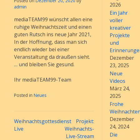
Posted on
Dezember 20, 2020
by
2026
admin
Ein Jahr
mediaTEAM99 wünscht allen eine
voller
ruhige Weihnachtszeit und einen
kreativer
guten Rutsch ins neue Jahr 2021,
Projekte
In der Hoffnung, dass man sich
und
endlich wieder bei einer
Erinnerunge
Veranstaltung da draußen sieht.
Dezember
… und bleiben Sie gesund.
23, 2025
Neue
Ihr mediaTEAM99-Team
Videos
März 24,
Posted in
Neues
2025
Frohe
Weihnachte
Dezember
Beitragsnavigation
Weihnachtsgottesdienst
Projekt:
24, 2024
Live
Weihnachts-
Die
Live-Stream