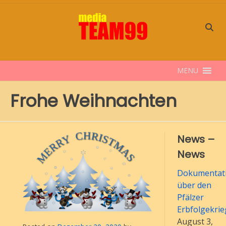
Skip
to
content
MENU
Frohe Weihnachten
News –
News
Dokumentati
über den
Pfälzer
Erbfolgekrie
August 3,