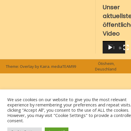
Unser
aktuellst
öffentlic
Video
Video-
00:00
04:10
Player
Ötisheim,
Theme: Overlay by
Kaira
.
mediaTEAM99
Deuschland
We use cookies on our website to give you the most relevant
experience by remembering your preferences and repeat visits
clicking “Accept All”, you consent to the use of ALL the cookies.
However, you may visit "Cookie Settings" to provide a controll
consent.